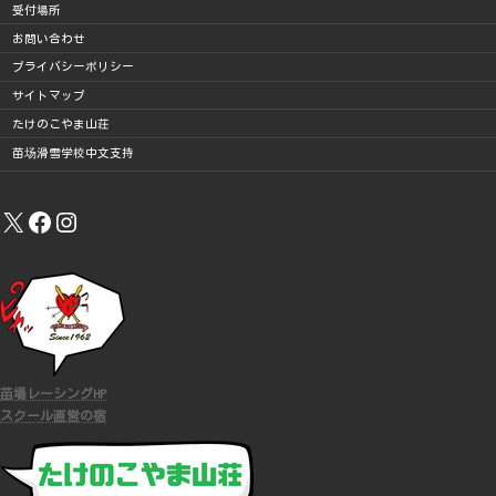
受付場所
お問い合わせ
プライバシーポリシー
サイトマップ
たけのこやま山荘
苗场滑雪学校中文支持
X
Facebook
Instagram
苗場レーシングHP
スクール直営の宿