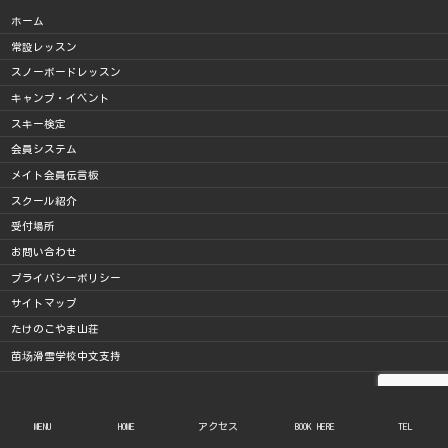
ホーム
常設レッスン
スノーボードレッスン
キャンプ・イベント
スキー検定
会員システム
メイト会員伝言板
スクール紹介
受付場所
お問い合わせ
プライバシーポリシー
サイトマップ
たけのこやま山荘
苗场滑雪学校中文支持
X
Facebook
Instagram
MENU
HOME
アクセス
BOOK HERE
TEL