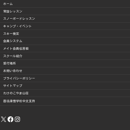
ホーム
常設レッスン
スノーボードレッスン
キャンプ・イベント
スキー検定
会員システム
メイト会員伝言板
スクール紹介
受付場所
お問い合わせ
プライバシーポリシー
サイトマップ
たけのこやま山荘
苗场滑雪学校中文支持
X
Facebook
Instagram