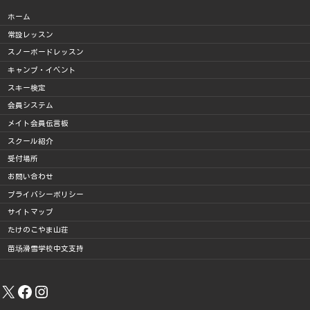
ホーム
常設レッスン
スノーボードレッスン
キャンプ・イベント
スキー検定
会員システム
メイト会員伝言板
スクール紹介
受付場所
お問い合わせ
プライバシーポリシー
サイトマップ
たけのこやま山荘
苗场滑雪学校中文支持
X
Facebook
Instagram