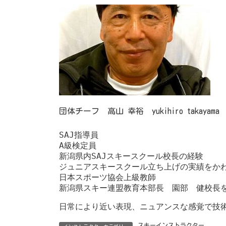
新
日
時
:
団体チーフ 高山 幸裕 yukihiro takayama
SAJ指導員

A級検定員

新潟県内SAJスキースクール校長の経験

ジュニアスキースクール立ち上げの実績をかわ
日本スポーツ協会上級教師

新潟県スキー連盟教育本部長　園部　健校長
日常により近い表現、ニュアンスな感覚で技
スキーインストラクター