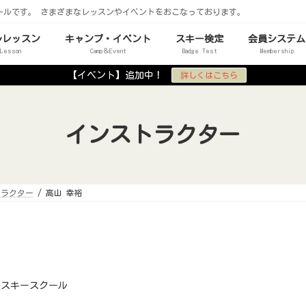
ールです。 さまざまなレッスンやイベントをおこなっております。
ルレッスン
キャンプ・イベント
スキー検定
会員システム
 Lesson
Camp＆Event
Badge Test
Membership
【イベント】追加中！
詳しくはこちら
インストラクター
トラクター
高山 幸裕
場スキースクール