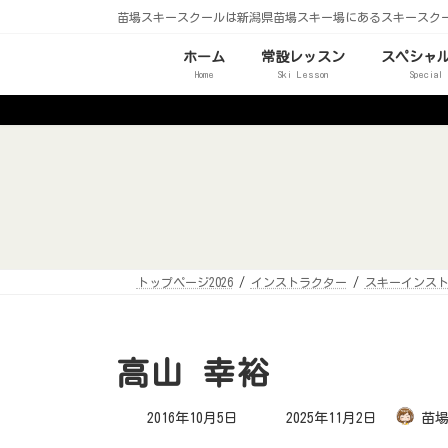
コ
ナ
苗場スキースクールは新潟県苗場スキー場にあるスキースク
ン
ビ
テ
ゲ
ン
ー
ホーム
常設レッスン
スペシャ
ツ
シ
Home
Ski Lesson
Special
へ
ョ
ス
ン
キ
に
ッ
移
プ
動
トップページ2026
インストラクター
スキーインス
高山 幸裕
最
2016年10月5日
2025年11月2日
苗
終
更