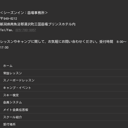
＜シーズンイン：苗場事務所＞
〒949-6212
新潟県南魚沼郡湯沢町三国苗場プリンスホテル内
Tel/Fax.
025-780-9957
レッスンやキャンプに関して、お気軽にお問い合わせください。受付時間 8:00～
17:00
ホーム
常設レッスン
スノーボードレッスン
キャンプ・イベント
スキー検定
会員システム
メイト会員伝言板
スクール紹介
受付場所