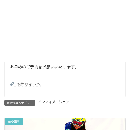
決済を開始しました
予約サイトで
クレジットカード決済
を開始しました。これま
でご不便をおかけし、誠に申し訳ございません。
英語・中国語（繁体／簡体）でのご案内もご用意していま
す。今冬、皆さまにお会いできるのを楽しみにしておりま
す。
なお、
クリスマス・年末年始の繁忙期
は大変混み合います。
お早めのご予約をお願いいたします。
予約サイトへ
インフォメーション
最新情報カテゴリー
前の記事