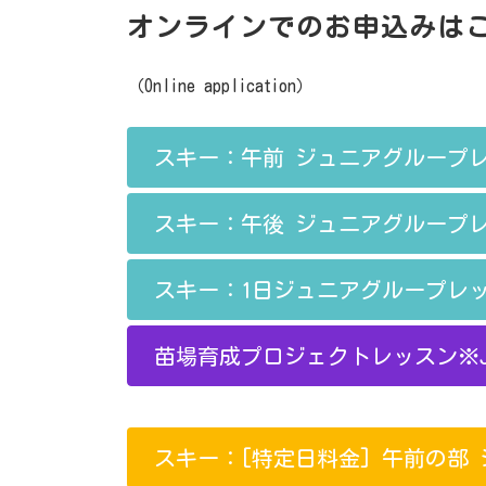
新
日
オンラインでのお申込みは
時
:
（Online application）
スキー：午前 ジュニアグループ
スキー：午後 ジュニアグループ
スキー：1日ジュニアグループレッ
苗場育成プロジェクトレッスン※J
スキー：[特定日料金] 午前の部 