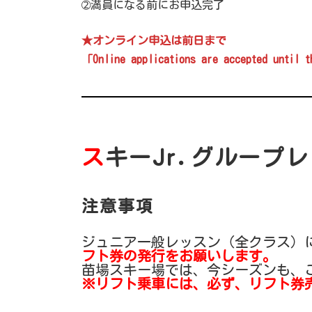
➁満員になる前にお申込完了
★オンライン申込は前日まで
「Online applications are accepted until 
ス
キーJr.グループ
注意事項
ジュニア一般レッスン（全クラス）
フト券の発行をお願いします。
苗場スキー場では、今シーズンも、
※リフト乗車には、必ず、リフト券