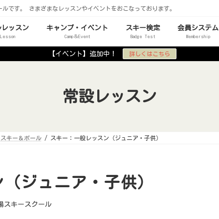
ールです。 さまざまなレッスンやイベントをおこなっております。
ルレッスン
キャンプ・イベント
スキー検定
会員システム
 Lesson
Camp＆Event
Badge Test
Membership
【イベント】追加中！
詳しくはこちら
常設レッスン
礎スキー＆ポール
スキー：一般レッスン（ジュニア・子供）
ン（ジュニア・子供）
場スキースクール