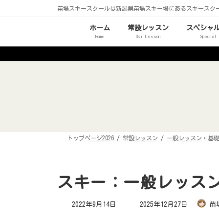
コ
ナ
苗場スキースクールは新潟県苗場スキー場にあるスキースク
ン
ビ
テ
ゲ
ン
ー
ホーム
常設レッスン
スペシャ
ツ
シ
Home
Ski Lesson
Special
へ
ョ
ス
ン
キ
に
ッ
移
プ
動
トップページ2026
常設レッスン
一般レッスン・基
スキー：一般レッス
最
2022年9月14日
2025年12月27日
苗
終
更