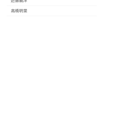
近藤義洋
高橋明里