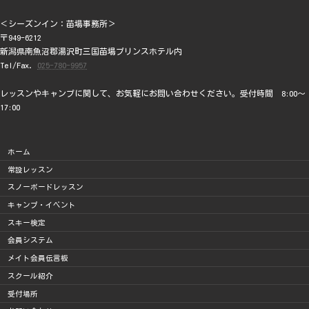
＜シーズンイン：苗場事務所＞
〒949-6212
新潟県南魚沼郡湯沢町三国苗場プリンスホテル内
Tel/Fax.
025-780-9957
レッスンやキャンプに関して、お気軽にお問い合わせください。受付時間 8:00～
17:00
ホーム
常設レッスン
スノーボードレッスン
キャンプ・イベント
スキー検定
会員システム
メイト会員伝言板
スクール紹介
受付場所