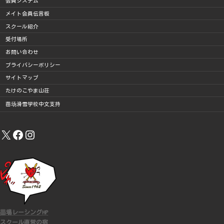
会員システム
メイト会員伝言板
スクール紹介
受付場所
お問い合わせ
プライバシーポリシー
サイトマップ
たけのこやま山荘
苗场滑雪学校中文支持
X
Facebook
Instagram
苗場レーシングHP
スクール直営の宿