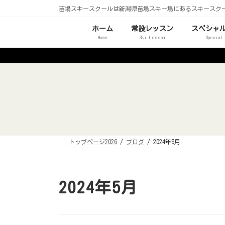
コ
ナ
苗場スキースクールは新潟県苗場スキー場にあるスキースク
ン
ビ
テ
ゲ
ン
ー
ホーム
常設レッスン
スペシャ
ツ
シ
Home
Ski Lesson
Special
へ
ョ
ス
ン
キ
に
ッ
移
プ
動
トップページ2026
ブログ
2024年5月
2024年5月