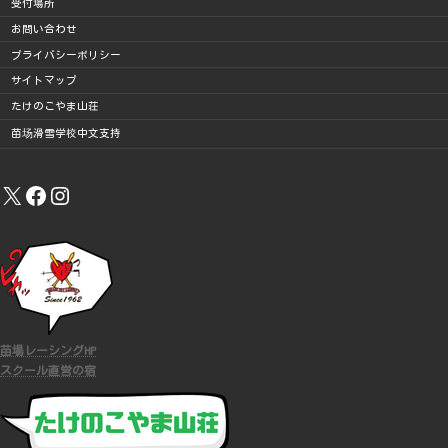
受付場所
お問い合わせ
プライバシーポリシー
サイトマップ
たけのこやま山荘
苗场滑雪学校中文支持
X
Facebook
Instagram
苗場レーシングHP
スクール直営の宿