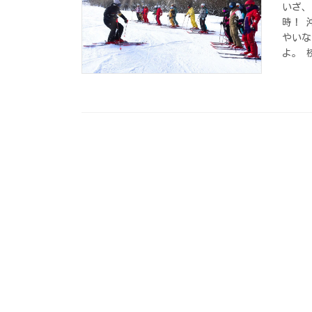
いざ、
時！ 
やいな
よ。 