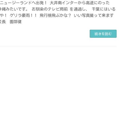
ニュージーランドへ出発！ 大井南インターから高速にのった
沖縄みたいです。 お馴染のテレビ局前 を通過し、 千葉にはいる
や！ ゲリラ豪雨！！ 飛行機飛ぶかな？ いい写真撮って来ます
校長 園部健
続きを読む