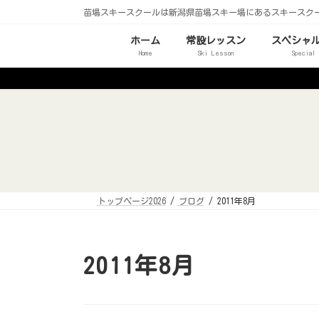
コ
ナ
苗場スキースクールは新潟県苗場スキー場にあるスキースク
ン
ビ
テ
ゲ
ン
ー
ホーム
常設レッスン
スペシャ
ツ
シ
Home
Ski Lesson
Special
へ
ョ
ス
ン
キ
に
ッ
移
プ
動
トップページ2026
ブログ
2011年8月
2011年8月