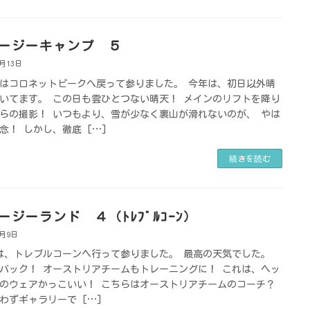
ージーキャンプ ５
8月13日
はコロネットピークへ戻って参りました。 今年は、初日以外晴
いてます。 この日も雲ひとつない晴天！ メインのリフトを降り
らの撮影！ いつもより、雪が少なく裏山が滑れないのが、 やは
念！ しかし、徹底 […]
続きを読む
ージーランド ４（ﾄﾚﾌﾞﾙｺｰﾝ）
8月9日
は、トレブルコーンヘ行って参りました。 最高の天気でした。
バック！ オーストリアチームもトレーニングに！ これは、ヘッ
のウェアかっこいい！ こちらはオーストリアチームのコーチ？
わずギャラリーで […]