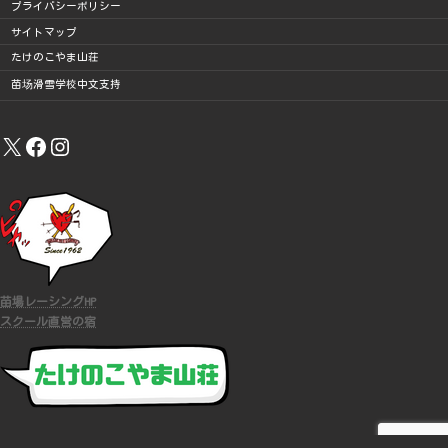
プライバシーポリシー
サイトマップ
たけのこやま山荘
苗场滑雪学校中文支持
X
Facebook
Instagram
苗場レーシングHP
スクール直営の宿
COPYRIGHT (C)
苗場スキースクール
ALL RIGHTS RESERVED.