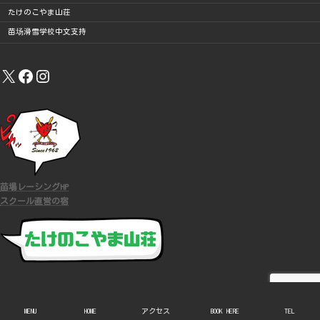
たけのこやま山荘
苗场滑雪学校中文支持
X
Facebook
Instagram
苗場レーシングHP
スクール直営の宿
COPYRIGHT (C)
苗場スキースクール
ALL RIGHTS RESERVED.
MENU
HOME
アクセス
BOOK HERE
TEL