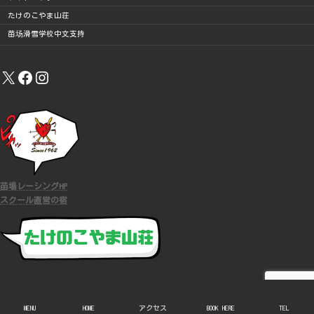
たけのこやま山荘
苗场滑雪学校中文支持
X
Facebook
Instagram
苗場レーシングHP
スクール直営の宿
COPYRIGHT (C)
苗場スキースクール
ALL RIGHTS RESERVED.
MENU
HOME
アクセス
BOOK HERE
TEL