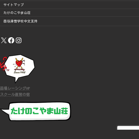
サイトマップ
たけのこやま山荘
苗场滑雪学校中文支持
X
Facebook
Instagram
苗場レーシングHP
スクール直営の宿
COPYRIGHT (C)
苗場スキースクール
ALL RIGHTS RESERVED.