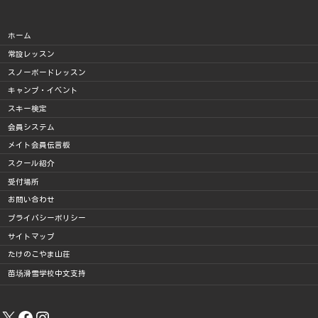
ホーム
常設レッスン
スノーボードレッスン
キャンプ・イベント
スキー検定
会員システム
メイト会員伝言板
スクール紹介
受付場所
お問い合わせ
プライバシーポリシー
サイトマップ
たけのこやま山荘
苗场滑雪学校中文支持
X
Facebook
Instagram