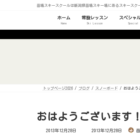
コ
ナ
苗場スキースクールは新潟県苗場スキー場にあるスキースク
ン
ビ
テ
ゲ
ン
ー
ホーム
常設レッスン
スペシャ
ツ
シ
Home
Ski Lesson
Special
へ
ョ
ス
ン
キ
に
ッ
移
プ
動
トップページ2026
ブログ
スノーボード
おはよう
おはようございます
最
2013年12月28日
2013年12月28日
終
更