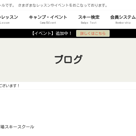
ールです。 さまざまなレッスンやイベントをおこなっております。
ルレッスン
キャンプ・イベント
スキー検定
会員システム
 Lesson
Camp＆Event
Badge Test
Membership
【イベント】追加中！
詳しくはこちら
ブログ
ございます！
！
苗場スキースクール