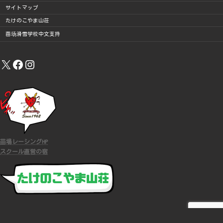
サイトマップ
たけのこやま山荘
苗场滑雪学校中文支持
X
Facebook
Instagram
苗場レーシングHP
スクール直営の宿
COPYRIGHT (C)
苗場スキースクール
ALL RIGHTS RESERVED.