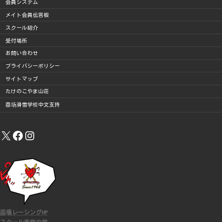
会員システム
メイト会員伝言板
スクール紹介
受付場所
お問い合わせ
プライバシーポリシー
サイトマップ
たけのこやま山荘
苗场滑雪学校中文支持
X
Facebook
Instagram
苗場レーシングHP