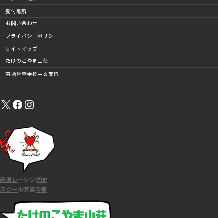
受付場所
お問い合わせ
プライバシーポリシー
サイトマップ
たけのこやま山荘
苗场滑雪学校中文支持
X
Facebook
Instagram
苗場レーシングHP
スクール直営の宿