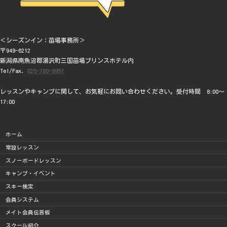
＜シーズンイン：苗場事務所＞
〒949-6212
新潟県南魚沼郡湯沢町三国苗場プリンスホテル内
Tel/Fax.
025-780-9957
レッスンやキャンプに関して、お気軽にお問い合わせください。受付時間 8:00～
17:00
ホーム
常設レッスン
スノーボードレッスン
キャンプ・イベント
スキー検定
会員システム
メイト会員伝言板
スクール紹介