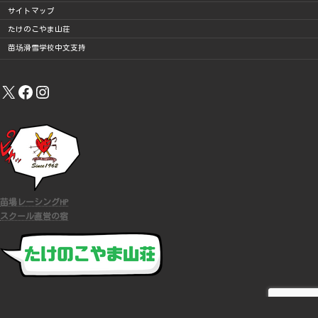
サイトマップ
たけのこやま山荘
苗场滑雪学校中文支持
X
Facebook
Instagram
苗場レーシングHP
スクール直営の宿
COPYRIGHT (C)
苗場スキースクール
ALL RIGHTS RESERVED.