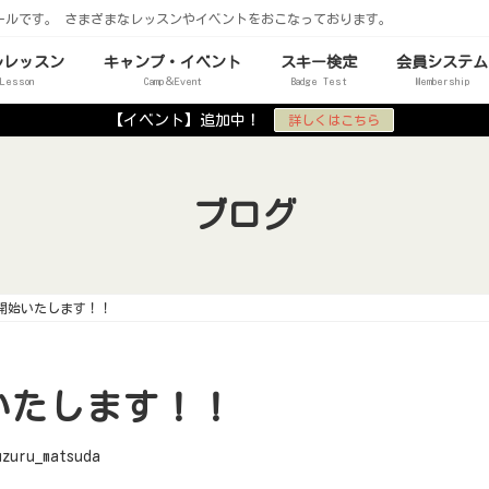
ールです。 さまざまなレッスンやイベントをおこなっております。
ルレッスン
キャンプ・イベント
スキー検定
会員システム
 Lesson
Camp＆Event
Badge Test
Membership
【イベント】追加中！
詳しくはこちら
ブログ
練開始いたします！！
いたします！！
uzuru_matsuda