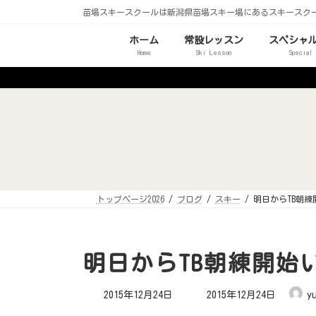
コ
ナ
苗場スキースクールは新潟県苗場スキー場にあるスキースク
ン
ビ
テ
ゲ
ン
ー
ホーム
常設レッスン
スペシャ
ツ
シ
Home
Ski Lesson
Special
へ
ョ
ス
ン
キ
に
ッ
移
プ
動
トップページ2026
ブログ
スキー
明日からTB朝
明日からTB朝練開始
最
2015年12月24日
2015年12月24日
y
終
更