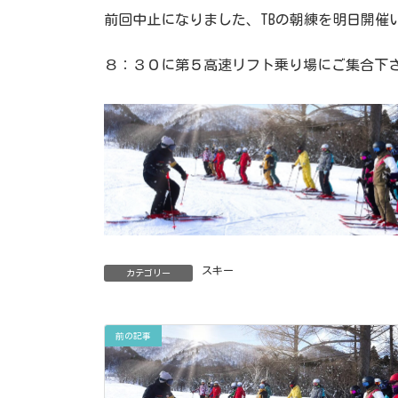
新
日
前回中止になりました、TBの朝練を明日開催
時
:
８：３０に第５高速リフト乗り場にご集合下
スキー
カテゴリー
前の記事