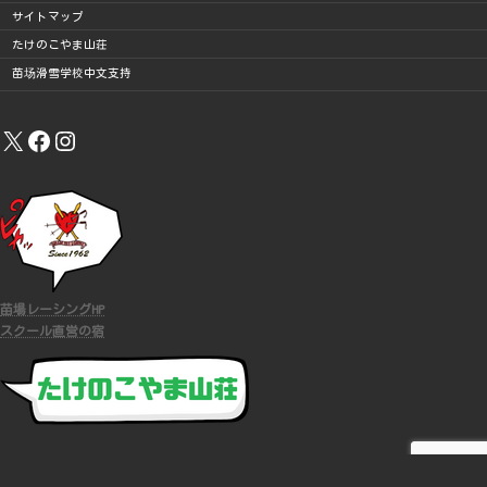
サイトマップ
たけのこやま山荘
苗场滑雪学校中文支持
X
Facebook
Instagram
苗場レーシングHP
スクール直営の宿
COPYRIGHT (C)
苗場スキースクール
ALL RIGHTS RESERVED.