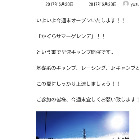
最
2017年6月28日
2017年6月28日
yuz
終
更
新
日
いよいよ今週末オープンいたします！！
時
:
「かぐらサマーゲレンデ」！！
という事で早速キャンプ開催です。
基礎系のキャンプ、レーシング、Jrキャンプ
この夏にしっかり上達しましょう！！
ご参加の皆様、今週末宜しくお願い致します