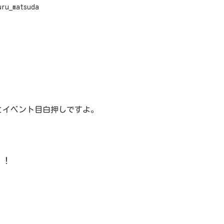
uru_matsuda
とイベント目白押しですよ。
！！