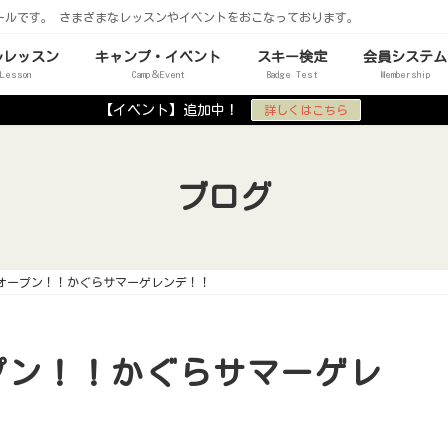
ールです。 さまざまなレッスンやイベントをおこなっております。
ルレッスン
キャンプ・イベント
スキー検定
会員システム
 Lesson
Camp＆Event
Badge Test
Membership
【イベント】追加中！
詳しくはこちら
ブログ
オープン！！かぐらサマーゲレンデ！！
プン！！かぐらサマーゲレ