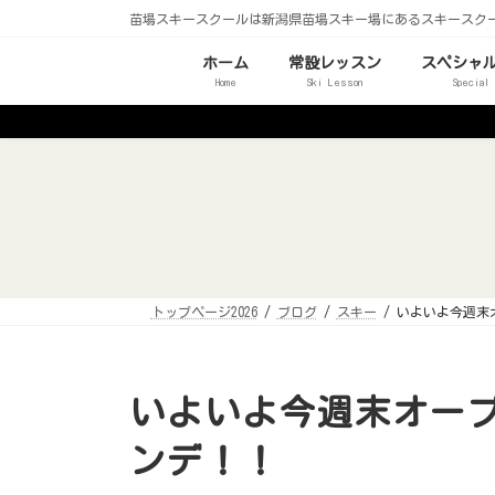
コ
ナ
苗場スキースクールは新潟県苗場スキー場にあるスキースク
ン
ビ
テ
ゲ
ン
ー
ホーム
常設レッスン
スペシャ
ツ
シ
Home
Ski Lesson
Special
へ
ョ
ス
ン
キ
に
ッ
移
プ
動
トップページ2026
ブログ
スキー
いよいよ今週末
いよいよ今週末オー
ンデ！！