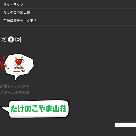
サイトマップ
たけのこやま山荘
苗场滑雪学校中文支持
X
Facebook
Instagram
苗場レーシングHP
スクール直営の宿
COPYRIGHT (C)
苗場スキースクール
ALL RIGHTS RESERVED.