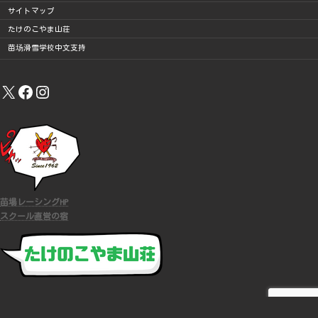
サイトマップ
たけのこやま山荘
苗场滑雪学校中文支持
X
Facebook
Instagram
苗場レーシングHP
スクール直営の宿
COPYRIGHT (C)
苗場スキースクール
ALL RIGHTS RESERVED.