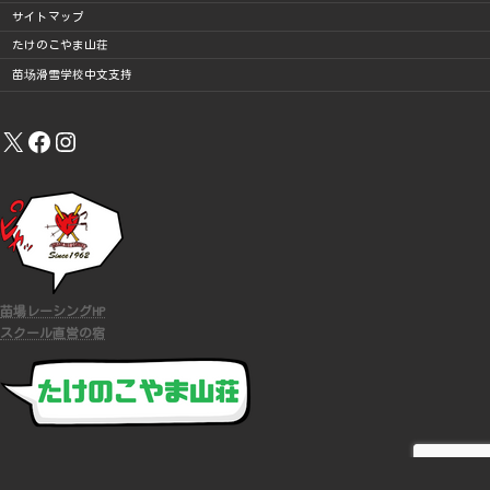
サイトマップ
たけのこやま山荘
苗场滑雪学校中文支持
X
Facebook
Instagram
苗場レーシングHP
スクール直営の宿
COPYRIGHT (C)
苗場スキースクール
ALL RIGHTS RESERVED.