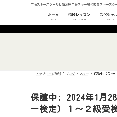
コ
ナ
苗場スキースクールは新潟県苗場スキー場にあるスキースク
ン
ビ
テ
ゲ
ン
ー
ホーム
常設レッスン
スペシャ
ツ
シ
Home
Ski Lesson
Special
へ
ョ
ス
ン
キ
に
ッ
移
プ
動
トップページ2026
ブログ
スキー
保護中: 202
保護中: 2024年1
ー検定）１～２級受