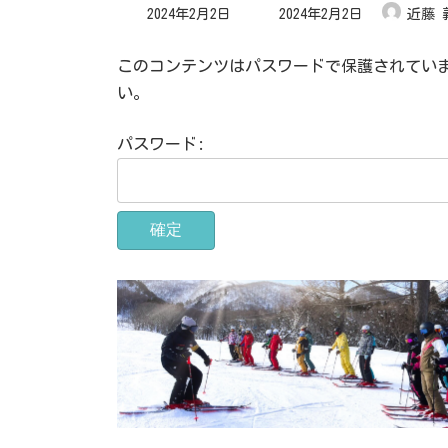
最
2024年2月2日
2024年2月2日
近藤 
終
更
新
日
このコンテンツはパスワードで保護されてい
時
:
い。
パスワード: