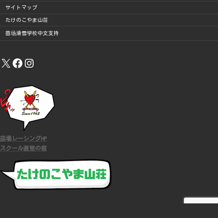
サイトマップ
たけのこやま山荘
苗场滑雪学校中文支持
X
Facebook
Instagram
苗場レーシングHP
スクール直営の宿
COPYRIGHT (C)
苗場スキースクール
ALL RIGHTS RESERVED.