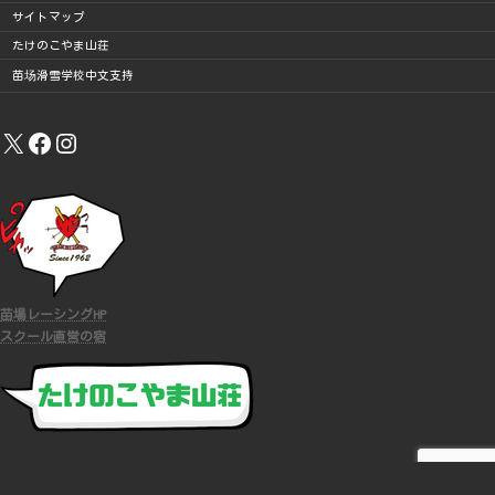
サイトマップ
たけのこやま山荘
苗场滑雪学校中文支持
X
Facebook
Instagram
苗場レーシングHP
スクール直営の宿
COPYRIGHT (C)
苗場スキースクール
ALL RIGHTS RESERVED.