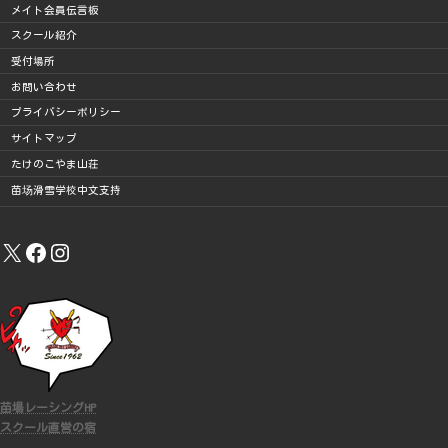
メイト会員伝言板
スクール紹介
受付場所
お問い合わせ
プライバシーポリシー
サイトマップ
たけのこやま山荘
苗场滑雪学校中文支持
X
Facebook
Instagram
苗場レーシングHP
スクール直営の宿